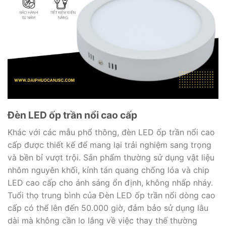
Đèn LED ốp trần nổi cao cấp
Khác với các mẫu phổ thông, đèn LED ốp trần nổi cao
cấp được thiết kế để mang lại trải nghiệm sang trọng
và bền bỉ vượt trội. Sản phẩm thường sử dụng vật liệu
nhôm nguyên khối, kính tán quang chống lóa và chip
LED cao cấp cho ánh sáng ổn định, không nhấp nháy.
Tuổi thọ trung bình của Đèn LED ốp trần nổi dòng cao
cấp có thể lên đến 50.000 giờ, đảm bảo sử dụng lâu
dài mà không cần lo lắng về việc thay thế thường